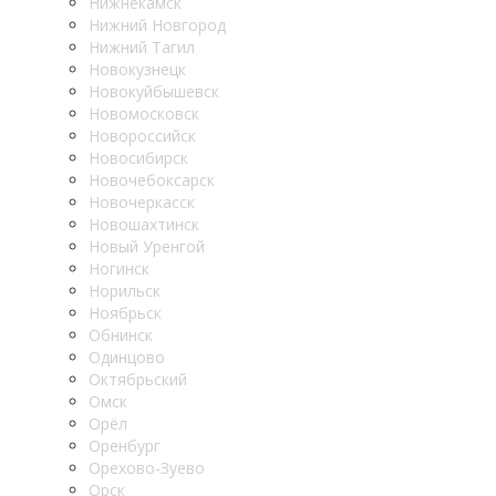
Нижнекамск
Нижний Новгород
Нижний Тагил
Новокузнецк
Новокуйбышевск
Новомосковск
Новороссийск
Новосибирск
Новочебоксарск
Новочеркасск
Новошахтинск
Новый Уренгой
Ногинск
Норильск
Ноябрьск
Обнинск
Одинцово
Октябрьский
Омск
Орёл
Оренбург
Орехово-Зуево
Орск