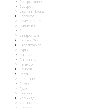
Северодвинск
Северск
Сергиев Посад
Серпухов
Симферополь
Смоленск
Сочи
Ставрополь
Старый Оскол
Стерлитамак
Сургут
Сызрань
Сыктывкар
Таганрог
Тамбов
Тверь
Тольятти
Томск
Тула
Тюмень
Улан-Уде
Ульяновск
Уссурийск