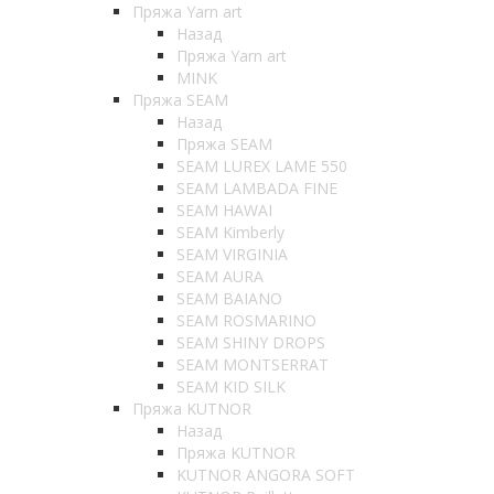
Пряжа Yarn art
Назад
Пряжа Yarn art
MINK
Пряжа SEAM
Назад
Пряжа SEAM
SEAM LUREX LAME 550
SEAM LAMBADA FINE
SEAM HAWAI
SEAM Kimberly
SEAM VIRGINIA
SEAM AURA
SEAM BAIANO
SEAM ROSMARINO
SEAM SHINY DROPS
SEAM MONTSERRAT
SEAM KID SILK
Пряжа KUTNOR
Назад
Пряжа KUTNOR
KUTNOR ANGORA SOFT