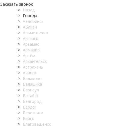
Заказать звонок
Назад
Города
Челябинск
Абакан
Альметьевск
Ангарск
Арзамас
Армавир
Артём
Архангельск
Астрахань
Ачинск
Балаково
Балашиха
Барнаул
Батайск
Белгород
Бердск
Березники
Бийск
Благовещенск