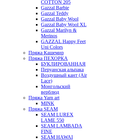
COTTON 205
Gazzal Barbie
Gazzal Teddy
Gazzal Baby Wool
Gazzal Baby Wool XL
Gazzal Marilyn &
Merinos
GAZZAL Happy Feet
Uni Colors
Пряжа Кашемир
Пряжа ПЕХОРКА
БУКЛИРОВАННАЯ
Перуанская альпака
Воздушный кант (Air
Lace)
Монгольский
верблюд
Пряжа Yarn art
MINK
Пряжа SEAM
SEAM LUREX
LAME 550
SEAM LAMBADA
FINE
SEAM HAWAI