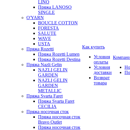
LINO
Пряжа LANOSO
SINGLE
O'YARN
BOUCLE COTTON
FORESTA
SALUTE
WAVE
USTA
Как купить
Пряжа Rozetti
Пряжа Rozetti Lumen
Условия
Компан
Пряжа Rozetti Destina
оплаты
Пряжа Nazli Gelin
Условия
Но
NAZLI GELIN
доставки
По
GARDEN
Возврат
NAZLI GELIN
товара
GARDEN
METALLIC
Пряжа Svarta Faret
Пряжа Svarta Faret
CECILIA
Пряжа носочная сток
Пряжа носочная сток
Bravo Outlet
Пряжа носочная сток