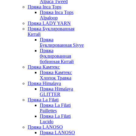
Alpaca Tweed
Пряжа Inca Tops
Пряжа Inca Tops
Alpaloop
Пряжа LADY YARN
Пряжа Буклированная
Китай
Пряжа
Буклированная Siyve
Пряжа
буклированная
бобинная Китай
Пряжа Камтекс
Пряжа Камтекс
Хлопок Травка
Пряжа Himalaya
Пряжа Himalaya
GLITTER
Пряжа La Filati
Пряжа La Filati
Paillettes
Пряжа La Filati
Lucido
Пряжа LANOSO
Пряжа LANOSO