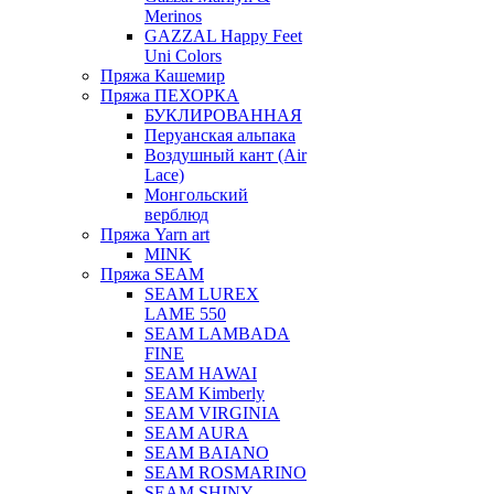
Merinos
GAZZAL Happy Feet
Uni Colors
Пряжа Кашемир
Пряжа ПЕХОРКА
БУКЛИРОВАННАЯ
Перуанская альпака
Воздушный кант (Air
Lace)
Монгольский
верблюд
Пряжа Yarn art
MINK
Пряжа SEAM
SEAM LUREX
LAME 550
SEAM LAMBADA
FINE
SEAM HAWAI
SEAM Kimberly
SEAM VIRGINIA
SEAM AURA
SEAM BAIANO
SEAM ROSMARINO
SEAM SHINY