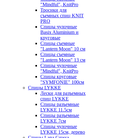
"Mindful", KnitPro
Тросики для
съемных спиц KNIT
PRO
Спицы чулочные
Basix Aluminium и
круговые
Спицы съемные
"Lantern Moon" 10 см
Спицы съемные
"Lantern Moon" 13 см
Спицы чулочные
"Mindful", KnitPro
Спицы круговые
"SYMFONIE" 100см
Спицы LYKKE
Лески для разъемных
спиц LYKKE
Спицы разъемные
LYKKE 11.5см
Спицы разъемные
LYKKE 7см
Спицы чулочные
LYKKE 15см, дерево
Спицы Lana Grossa