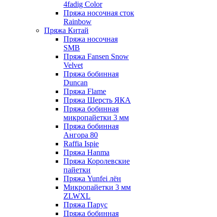
4fadig Color
Пряжа носочная сток
Rainbow
Пряжа Китай
Пряжа носочная
SMB
Пряжа Fansen Snow
Velvet
Пряжа бобинная
Duncan
Пряжа Flame
Пряжа Шерсть ЯКА
Пряжа бобинная
микропайетки 3 мм
Пряжа бобинная
Ангора 80
Raffia Ispie
Пряжа Hanma
Пряжа Королевские
пайетки
Пряжа Yunfei лён
Микропайетки 3 мм
ZLWXL
Пряжа Парус
Пряжа бобинная