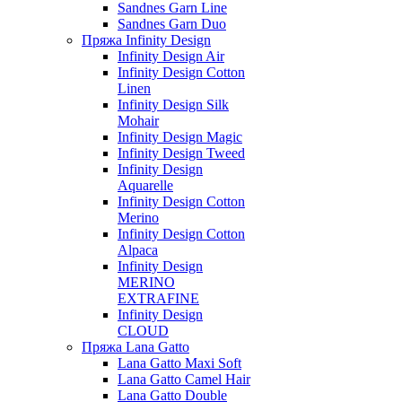
Sandnes Garn Line
Sandnes Garn Duo
Пряжа Infinity Design
Infinity Design Air
Infinity Design Cotton
Linen
Infinity Design Silk
Mohair
Infinity Design Magic
Infinity Design Tweed
Infinity Design
Aquarelle
Infinity Design Cotton
Merino
Infinity Design Cotton
Alpaca
Infinity Design
MERINO
EXTRAFINE
Infinity Design
CLOUD
Пряжа Lana Gatto
Lana Gatto Maxi Soft
Lana Gatto Camel Hair
Lana Gatto Double