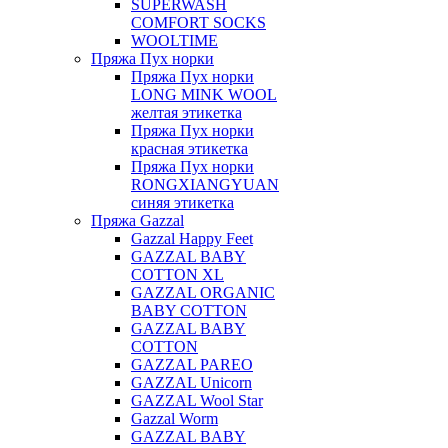
SUPERWASH
COMFORT SOCKS
WOOLTIME
Пряжа Пух норки
Пряжа Пух норки
LONG MINK WOOL
желтая этикетка
Пряжа Пух норки
красная этикетка
Пряжа Пух норки
RONGXIANGYUAN
синяя этикетка
Пряжа Gazzal
Gazzal Happy Feet
GAZZAL BABY
COTTON XL
GAZZAL ORGANIC
BABY COTTON
GAZZAL BABY
COTTON
GAZZAL PAREO
GAZZAL Unicorn
GAZZAL Wool Star
Gazzal Worm
GAZZAL BABY