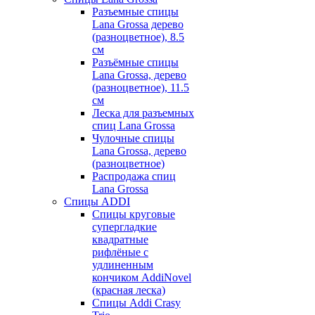
Разъемные спицы
Lana Grossa дерево
(разноцветное), 8.5
см
Разъёмные спицы
Lana Grossa, дерево
(разноцветное), 11.5
см
Леска для разъемных
спиц Lana Grossa
Чулочные спицы
Lana Grossa, дерево
(разноцветное)
Распродажа спиц
Lana Grossa
Спицы ADDI
Спицы круговые
супергладкие
квадратные
рифлёные с
удлиненным
кончиком AddiNovel
(красная леска)
Спицы Addi Crasy