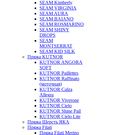
SEAM Kimberly
SEAM VIRGINIA
SEAM AURA
SEAM BAIANO
SEAM ROSMARINO
SEAM SHINY
DROPS
SEAM
MONTSERRAT
SEAM KID SILK
Пряжа KUTNOR
KUTNOR ANGORA
SOFT
KUTNOR Paillettes
KUTNOR Raffinato
(моточная)
KUTNOR Calza
Allegra
KUTNOR Viverone
KUTNOR Cielo
KUTNOR Shine Pail
KUTNOR Cielo Lite
Пряжа Шерсть ЯКА
Пряжа Filati
Пряжа Filati Merino