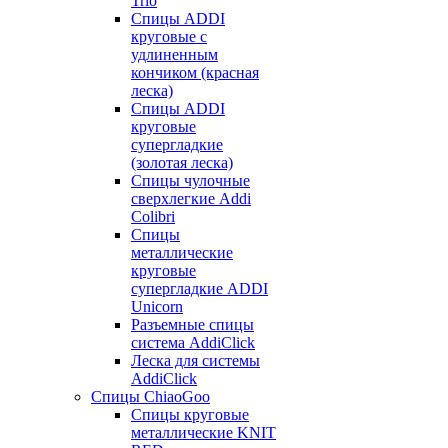
Trio
Спицы ADDI
круговые с
удлиненным
кончиком (красная
леска)
Спицы ADDI
круговые
супергладкие
(золотая леска)
Спицы чулочные
сверхлегкие Addi
Colibri
Спицы
металлические
круговые
супергладкие ADDI
Unicorn
Разъемные спицы
система AddiClick
Леска для системы
AddiClick
Спицы ChiaoGoo
Спицы круговые
металлические KNIT