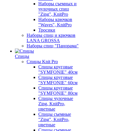
Наборы съемных и
чулочных спиц
"Zing", KnitPro
Наборы крючков
"Waves", KnitPro
Тросики
Наборы спиц и крючков
LANA GROSSA
Наборы спиц "Панорама"
Спицы
Спицы Knit Pro
Спицы круговые
"SYMFONIE" 40см
Спицы круговые
"SYMFONIE" 60см
Спицы круговые
"SYMFONIE" 80см
Спицы чулочные
Zing, KnitPro,
цветные
Спицы съемные
"Zing", KnitPro,
цветные
Спицы съемные