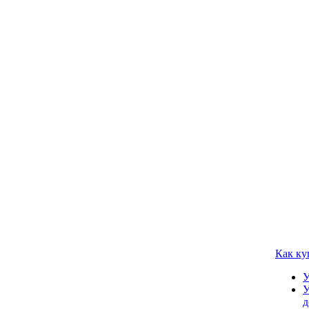
Как ку
У
У
д