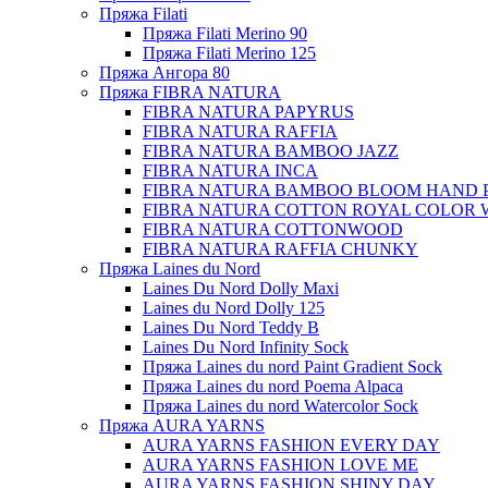
Пряжа Filati
Пряжа Filati Merino 90
Пряжа Filati Merino 125
Пряжа Ангора 80
Пряжа FIBRA NATURA
FIBRA NATURA PAPYRUS
FIBRA NATURA RAFFIA
FIBRA NATURA BAMBOO JAZZ
FIBRA NATURA INCA
FIBRA NATURA BAMBOO BLOOM HAND 
FIBRA NATURA COTTON ROYAL COLOR 
FIBRA NATURA COTTONWOOD
FIBRA NATURA RAFFIA CHUNKY
Пряжа Laines du Nord
Laines Du Nord Dolly Maxi
Laines du Nord Dolly 125
Laines Du Nord Teddy B
Laines Du Nord Infinity Sock
Пряжа Laines du nord Paint Gradient Sock
Пряжа Laines du nord Poema Alpaca
Пряжа Laines du nord Watercolor Sock
Пряжа AURA YARNS
AURA YARNS FASHION EVERY DAY
AURA YARNS FASHION LOVE ME
AURA YARNS FASHION SHINY DAY