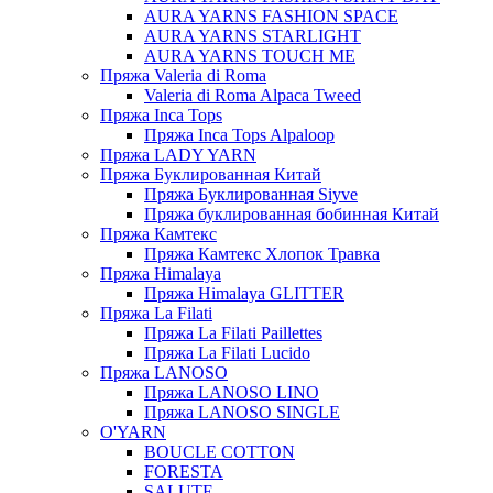
AURA YARNS FASHION SPACE
AURA YARNS STARLIGHT
AURA YARNS TOUCH ME
Пряжа Valeria di Roma
Valeria di Roma Alpaca Tweed
Пряжа Inca Tops
Пряжа Inca Tops Alpaloop
Пряжа LADY YARN
Пряжа Буклированная Китай
Пряжа Буклированная Siyve
Пряжа буклированная бобинная Китай
Пряжа Камтекс
Пряжа Камтекс Хлопок Травка
Пряжа Himalaya
Пряжа Himalaya GLITTER
Пряжа La Filati
Пряжа La Filati Paillettes
Пряжа La Filati Lucido
Пряжа LANOSO
Пряжа LANOSO LINO
Пряжа LANOSO SINGLE
O'YARN
BOUCLE COTTON
FORESTA
SALUTE