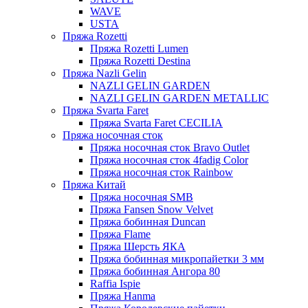
WAVE
USTA
Пряжа Rozetti
Пряжа Rozetti Lumen
Пряжа Rozetti Destina
Пряжа Nazli Gelin
NAZLI GELIN GARDEN
NAZLI GELIN GARDEN METALLIC
Пряжа Svarta Faret
Пряжа Svarta Faret CECILIA
Пряжа носочная сток
Пряжа носочная сток Bravo Outlet
Пряжа носочная сток 4fadig Color
Пряжа носочная сток Rainbow
Пряжа Китай
Пряжа носочная SMB
Пряжа Fansen Snow Velvet
Пряжа бобинная Duncan
Пряжа Flame
Пряжа Шерсть ЯКА
Пряжа бобинная микропайетки 3 мм
Пряжа бобинная Ангора 80
Raffia Ispie
Пряжа Hanma