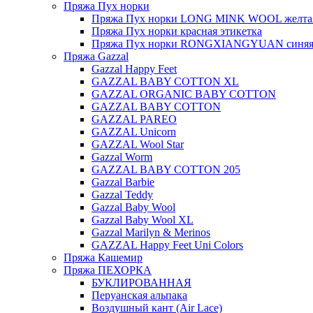
Пряжа Пух норки
Пряжа Пух норки LONG MINK WOOL желтая
Пряжа Пух норки красная этикетка
Пряжа Пух норки RONGXIANGYUAN синяя 
Пряжа Gazzal
Gazzal Happy Feet
GAZZAL BABY COTTON XL
GAZZAL ORGANIC BABY COTTON
GAZZAL BABY COTTON
GAZZAL PAREO
GAZZAL Unicorn
GAZZAL Wool Star
Gazzal Worm
GAZZAL BABY COTTON 205
Gazzal Barbie
Gazzal Teddy
Gazzal Baby Wool
Gazzal Baby Wool XL
Gazzal Marilyn & Merinos
GAZZAL Happy Feet Uni Colors
Пряжа Кашемир
Пряжа ПЕХОРКА
БУКЛИРОВАННАЯ
Перуанская альпака
Воздушный кант (Air Lace)