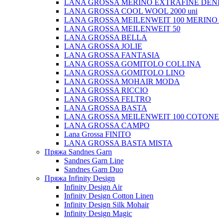
LANA GROSSA MERINO EXTRAFINE DEN
LANA GROSSA COOL WOOL 2000 uni
LANA GROSSA MEILENWEIT 100 MERINO
LANA GROSSA MEILENWEIT 50
LANA GROSSA BELLA
LANA GROSSA JOLIE
LANA GROSSA FANTASIA
LANA GROSSA GOMITOLO COLLINA
LANA GROSSA GOMITOLO LINO
LANA GROSSA MOHAIR MODA
LANA GROSSA RICCIO
LANA GROSSA FELTRO
LANA GROSSA BASTA
LANA GROSSA MEILENWEIT 100 COTON
LANA GROSSA CAMPO
Lana Grossa FINITO
LANA GROSSA BASTA MISTA
Пряжа Sandnes Garn
Sandnes Garn Line
Sandnes Garn Duo
Пряжа Infinity Design
Infinity Design Air
Infinity Design Cotton Linen
Infinity Design Silk Mohair
Infinity Design Magic