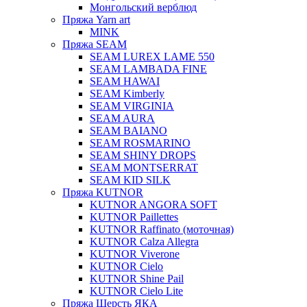
Монгольский верблюд
Пряжа Yarn art
MINK
Пряжа SEAM
SEAM LUREX LAME 550
SEAM LAMBADA FINE
SEAM HAWAI
SEAM Kimberly
SEAM VIRGINIA
SEAM AURA
SEAM BAIANO
SEAM ROSMARINO
SEAM SHINY DROPS
SEAM MONTSERRAT
SEAM KID SILK
Пряжа KUTNOR
KUTNOR ANGORA SOFT
KUTNOR Paillettes
KUTNOR Raffinato (моточная)
KUTNOR Calza Allegra
KUTNOR Viverone
KUTNOR Cielo
KUTNOR Shine Pail
KUTNOR Cielo Lite
Пряжа Шерсть ЯКА