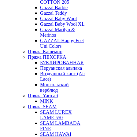
COTTON 205
Gazzal Barbie
Gazzal Teddy
Gazzal Baby Wool
Gazzal Baby Wool XL
Gazzal Marilyn &
Merinos
GAZZAL Happy Feet
Uni Colors
Пряжа Кашемир
Пряжа ПЕХОРКА
БУКЛИРОВАННАЯ
Перуанская альпака
Воздушный кант (Air
Lace)
Монгольский
верблюд
Пряжа Yarn art
MINK
Пряжа SEAM
SEAM LUREX
LAME 550
SEAM LAMBADA
FINE
SEAM HAWAI