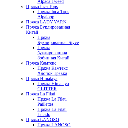
Alpaca Tweed
Пряжа Inca Tops
Пряжа Inca Tops
Alpaloop
Пряжа LADY YARN
Пряжа Буклированная
Китай
Пряжа
Буклированная Siyve
Пряжа
буклированная
бобинная Китай
Пряжа Камтекс
Пряжа Камтекс
Хлопок Травка
Пряжа Himalaya
Пряжа Himalaya
GLITTER
Пряжа La Filati
Пряжа La Filati
Paillettes
Пряжа La Filati
Lucido
Пряжа LANOSO
Пряжа LANOSO