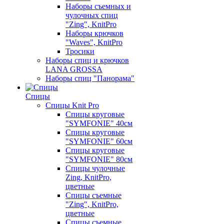
Наборы съемных и
чулочных спиц
"Zing", KnitPro
Наборы крючков
"Waves", KnitPro
Тросики
Наборы спиц и крючков
LANA GROSSA
Наборы спиц "Панорама"
Спицы
Спицы Knit Pro
Спицы круговые
"SYMFONIE" 40см
Спицы круговые
"SYMFONIE" 60см
Спицы круговые
"SYMFONIE" 80см
Спицы чулочные
Zing, KnitPro,
цветные
Спицы съемные
"Zing", KnitPro,
цветные
Спицы съемные