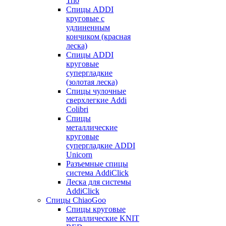
Trio
Спицы ADDI
круговые с
удлиненным
кончиком (красная
леска)
Спицы ADDI
круговые
супергладкие
(золотая леска)
Спицы чулочные
сверхлегкие Addi
Colibri
Спицы
металлические
круговые
супергладкие ADDI
Unicorn
Разъемные спицы
система AddiClick
Леска для системы
AddiClick
Спицы ChiaoGoo
Спицы круговые
металлические KNIT