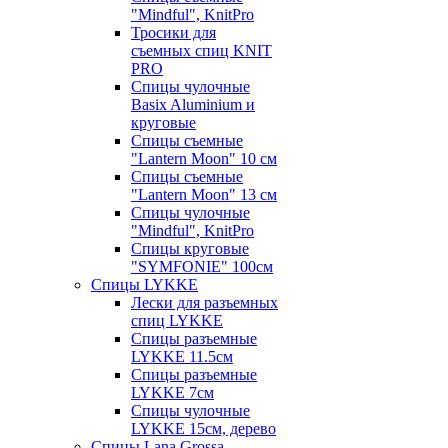
"Mindful", KnitPro
Тросики для
съемных спиц KNIT
PRO
Спицы чулочные
Basix Aluminium и
круговые
Спицы съемные
"Lantern Moon" 10 см
Спицы съемные
"Lantern Moon" 13 см
Спицы чулочные
"Mindful", KnitPro
Спицы круговые
"SYMFONIE" 100см
Спицы LYKKE
Лески для разъемных
спиц LYKKE
Спицы разъемные
LYKKE 11.5см
Спицы разъемные
LYKKE 7см
Спицы чулочные
LYKKE 15см, дерево
Спицы Lana Grossa