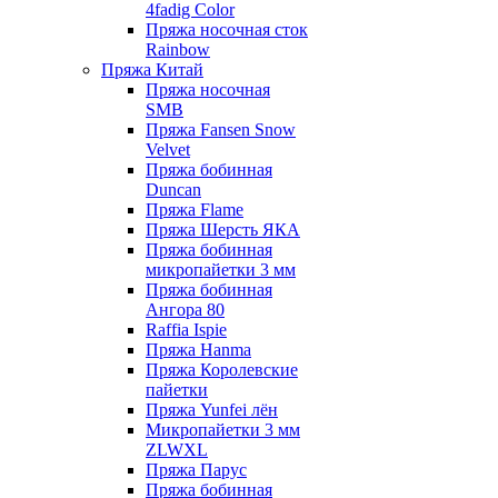
4fadig Color
Пряжа носочная сток
Rainbow
Пряжа Китай
Пряжа носочная
SMB
Пряжа Fansen Snow
Velvet
Пряжа бобинная
Duncan
Пряжа Flame
Пряжа Шерсть ЯКА
Пряжа бобинная
микропайетки 3 мм
Пряжа бобинная
Ангора 80
Raffia Ispie
Пряжа Hanma
Пряжа Королевские
пайетки
Пряжа Yunfei лён
Микропайетки 3 мм
ZLWXL
Пряжа Парус
Пряжа бобинная