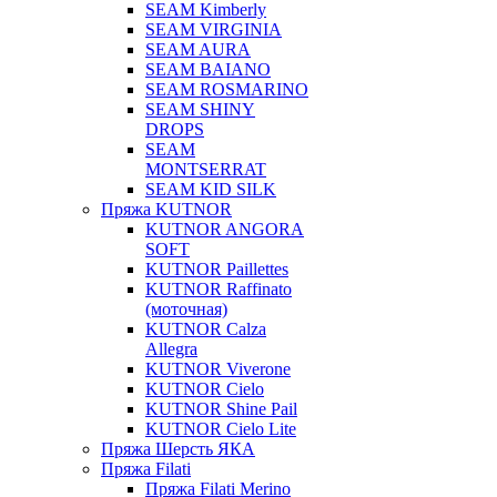
SEAM Kimberly
SEAM VIRGINIA
SEAM AURA
SEAM BAIANO
SEAM ROSMARINO
SEAM SHINY
DROPS
SEAM
MONTSERRAT
SEAM KID SILK
Пряжа KUTNOR
KUTNOR ANGORA
SOFT
KUTNOR Paillettes
KUTNOR Raffinato
(моточная)
KUTNOR Calza
Allegra
KUTNOR Viverone
KUTNOR Cielo
KUTNOR Shine Pail
KUTNOR Cielo Lite
Пряжа Шерсть ЯКА
Пряжа Filati
Пряжа Filati Merino