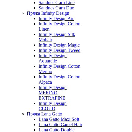
Sandnes Garn Line
Sandnes Garn Duo
Пряжа Infinity Design
Infinity Design Air
Infinity Design Cotton
Linen
Infinity Design Silk
Mohair
Infinity Design Magic
Infinity Design Tweed
Infinity Design
Aquarelle
Infinity Design Cotton
Merino
Infinity Design Cotton
Alpaca
Infinity Design
MERINO
EXTRAFINE
Infinity Design
CLOUD
Пряжа Lana Gatto
Lana Gatto Maxi Soft
Lana Gatto Camel Hair
Lana Gatto Double