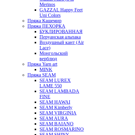
Merinos
GAZZAL Happy Feet
Uni Colors
Пряжа Кашемир
Пряжа ПЕХОРКА
БУКЛИРОВАННАЯ
Перуанская альпака
Воздушный кант (Air
Lace)
Монгольский
верблюд
Пряжа Yarn art
MINK
Пряжа SEAM
SEAM LUREX
LAME 550
SEAM LAMBADA
FINE
SEAM HAWAI
SEAM Kimberly
SEAM VIRGINIA
SEAM AURA
SEAM BAIANO
SEAM ROSMARINO
SEAM SHINY