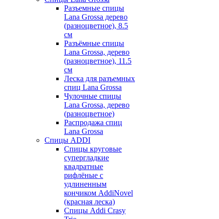
Разъемные спицы
Lana Grossa дерево
(разноцветное), 8.5
см
Разъёмные спицы
Lana Grossa, дерево
(разноцветное), 11.5
см
Леска для разъемных
спиц Lana Grossa
Чулочные спицы
Lana Grossa, дерево
(разноцветное)
Распродажа спиц
Lana Grossa
Спицы ADDI
Спицы круговые
супергладкие
квадратные
рифлёные с
удлиненным
кончиком AddiNovel
(красная леска)
Спицы Addi Crasy