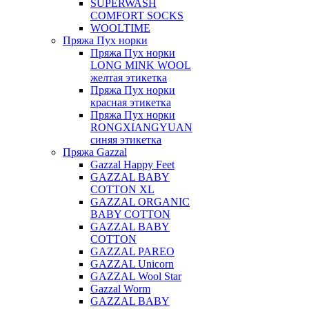
SUPERWASH
COMFORT SOCKS
WOOLTIME
Пряжа Пух норки
Пряжа Пух норки
LONG MINK WOOL
желтая этикетка
Пряжа Пух норки
красная этикетка
Пряжа Пух норки
RONGXIANGYUAN
синяя этикетка
Пряжа Gazzal
Gazzal Happy Feet
GAZZAL BABY
COTTON XL
GAZZAL ORGANIC
BABY COTTON
GAZZAL BABY
COTTON
GAZZAL PAREO
GAZZAL Unicorn
GAZZAL Wool Star
Gazzal Worm
GAZZAL BABY