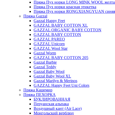
Пряжа Пух норки LONG MINK WOOL желтая
Пряжа Пух норки красная этикетка
Пряжа Пух норки RONGXIANGYUAN синяя 
Пряжа Gazzal
Gazzal Happy Feet
GAZZAL BABY COTTON XL
GAZZAL ORGANIC BABY COTTON
GAZZAL BABY COTTON
GAZZAL PAREO
GAZZAL Unicorn
GAZZAL Wool Star
Gazzal Worm
GAZZAL BABY COTTON 205
Gazzal Barbie
Gazzal Teddy
Gazzal Baby Wool
Gazzal Baby Wool XL
Gazzal Marilyn & Merinos
GAZZAL Happy Feet Uni Colors
Пряжа Кашемир
Пряжа ПЕХОРКА
БУКЛИРОВАННАЯ
Перуанская альпака
Воздушный кант (Air Lace)
Монгольский верблюд