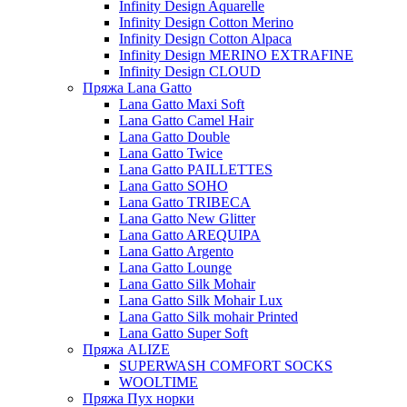
Infinity Design Aquarelle
Infinity Design Cotton Merino
Infinity Design Cotton Alpaca
Infinity Design MERINO EXTRAFINE
Infinity Design CLOUD
Пряжа Lana Gatto
Lana Gatto Maxi Soft
Lana Gatto Camel Hair
Lana Gatto Double
Lana Gatto Twice
Lana Gatto PAILLETTES
Lana Gatto SOHO
Lana Gatto TRIBECA
Lana Gatto New Glitter
Lana Gatto AREQUIPA
Lana Gatto Argento
Lana Gatto Lounge
Lana Gatto Silk Mohair
Lana Gatto Silk Mohair Lux
Lana Gatto Silk mohair Printed
Lana Gatto Super Soft
Пряжа ALIZE
SUPERWASH COMFORT SOCKS
WOOLTIME
Пряжа Пух норки