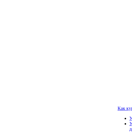
Как ку
У
У
д