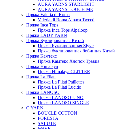
AURA YARNS STARLIGHT
AURA YARNS TOUCH ME
Пряжа Valeria di Roma
Valeria di Roma Alpaca Tweed
Пряжа Inca Tops
Пряжа Inca Tops Alpaloop
Пряжа LADY YARN
Пряжа Буклированная Китай
Пряжа Буклированная Siyve
Пряжа буклированная бобинная Китай
Пряжа Камтекс
Пряжа Камтекс Хлопок Травка
Пряжа Himalaya
Пряжа Himalaya GLITTER
Пряжа La Filati
Пряжа La Filati Paillettes
Пряжа La Filati Lucido
Пряжа LANOSO
Пряжа LANOSO LINO
Пряжа LANOSO SINGLE
O'YARN
BOUCLE COTTON
FORESTA
SALUTE
WAVE