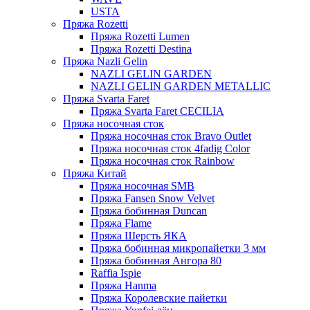
USTA
Пряжа Rozetti
Пряжа Rozetti Lumen
Пряжа Rozetti Destina
Пряжа Nazli Gelin
NAZLI GELIN GARDEN
NAZLI GELIN GARDEN METALLIC
Пряжа Svarta Faret
Пряжа Svarta Faret CECILIA
Пряжа носочная сток
Пряжа носочная сток Bravo Outlet
Пряжа носочная сток 4fadig Color
Пряжа носочная сток Rainbow
Пряжа Китай
Пряжа носочная SMB
Пряжа Fansen Snow Velvet
Пряжа бобинная Duncan
Пряжа Flame
Пряжа Шерсть ЯКА
Пряжа бобинная микропайетки 3 мм
Пряжа бобинная Ангора 80
Raffia Ispie
Пряжа Hanma
Пряжа Королевские пайетки