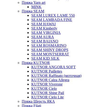
Пряжа Yarn art
MINK
Пряжа SEAM
SEAM LUREX LAME 550
SEAM LAMBADA FINE
SEAM HAWAI
SEAM Kimberly
SEAM VIRGINIA
SEAM AURA
SEAM BAIANO
SEAM ROSMARINO
SEAM SHINY DROPS
SEAM MONTSERRAT
SEAM KID SILK
Пряжа KUTNOR
KUTNOR ANGORA SOFT
KUTNOR Paillettes
KUTNOR Raffinato (моточная)
KUTNOR Calza Allegra
KUTNOR Viverone
KUTNOR Cielo
KUTNOR Shine Pail
KUTNOR Cielo Lite
Пряжа Шерсть ЯКА
Пряжа Filati