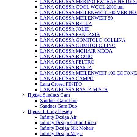
LANA GROSSA MERINO EXTRAFINE DEN
LANA GROSSA COOL WOOL 2000 uni
LANA GROSSA MEILENWEIT 100 MERINO
LANA GROSSA MEILENWEIT 50
LANA GROSSA BELLA
LANA GROSSA JOLIE
LANA GROSSA FANTASIA
LANA GROSSA GOMITOLO COLLINA
LANA GROSSA GOMITOLO LINO
LANA GROSSA MOHAIR MODA
LANA GROSSA RICCIO
LANA GROSSA FELTRO
LANA GROSSA BASTA
LANA GROSSA MEILENWEIT 100 COTON
LANA GROSSA CAMPO
Lana Grossa FINITO
LANA GROSSA BASTA MISTA
Пряжа Sandnes Garn
Sandnes Garn Line
Sandnes Garn Duo
Пряжа Infinity Design
Infinity Design Air
Infinity Design Cotton Linen
Infinity Design Silk Mohair
Infinity Design Magic