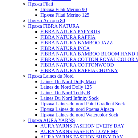
Пряжа Filati
Пряжа Filati Merino 90
Пряжа Filati Merino 125
Пряжа Ангора 80
Пряжа FIBRA NATURA
FIBRA NATURA PAPYRUS
FIBRA NATURA RAFFIA
FIBRA NATURA BAMBOO JAZZ
FIBRA NATURA INCA
FIBRA NATURA BAMBOO BLOOM HAND 
FIBRA NATURA COTTON ROYAL COLOR 
FIBRA NATURA COTTONWOOD
FIBRA NATURA RAFFIA CHUNKY
Пряжа Laines du Nord
Laines Du Nord Dolly Maxi
Laines du Nord Dolly 125
Laines Du Nord Teddy B
Laines Du Nord Infinity Sock
Пряжа Laines du nord Paint Gradient Sock
Пряжа Laines du nord Poema Alpaca
Пряжа Laines du nord Watercolor Sock
Пряжа AURA YARNS
AURA YARNS FASHION EVERY DAY
AURA YARNS FASHION LOVE ME
AURA YARNS FASHION SHINY DAY