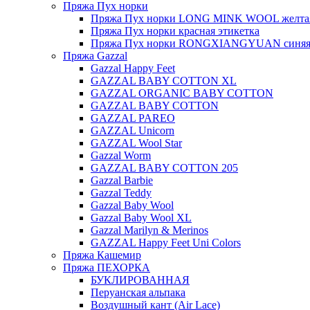
Пряжа Пух норки
Пряжа Пух норки LONG MINK WOOL желтая
Пряжа Пух норки красная этикетка
Пряжа Пух норки RONGXIANGYUAN синяя 
Пряжа Gazzal
Gazzal Happy Feet
GAZZAL BABY COTTON XL
GAZZAL ORGANIC BABY COTTON
GAZZAL BABY COTTON
GAZZAL PAREO
GAZZAL Unicorn
GAZZAL Wool Star
Gazzal Worm
GAZZAL BABY COTTON 205
Gazzal Barbie
Gazzal Teddy
Gazzal Baby Wool
Gazzal Baby Wool XL
Gazzal Marilyn & Merinos
GAZZAL Happy Feet Uni Colors
Пряжа Кашемир
Пряжа ПЕХОРКА
БУКЛИРОВАННАЯ
Перуанская альпака
Воздушный кант (Air Lace)