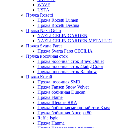
WAVE
USTA
Пряжа Rozetti
Пряжа Rozetti Lumen
Пряжа Rozetti Destina
Пряжа Nazli Gelin
NAZLI GELIN GARDEN
NAZLI GELIN GARDEN METALLIC
Пряжа Svarta Faret
Пряжа Svarta Faret CECILIA
Пряжа носочная сток
Пряжа носочная сток Bravo Outlet
Пряжа носочная сток 4fadig Color
Пряжа носочная сток Rainbow
Пряжа Китай
Пряжа носочная SMB
Пряжа Fansen Snow Velvet
Пряжа бобинная Duncan
Пряжа Flame
Пряжа Шерсть ЯКА
Пряжа бобинная микропайетки 3 мм
Пряжа бобинная Ангора 80
Raffia Ispie
Пряжа Hanma