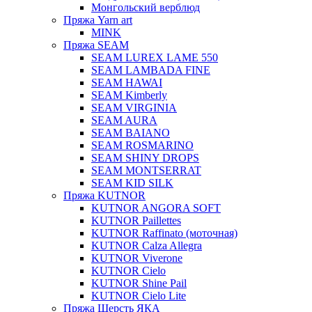
Монгольский верблюд
Пряжа Yarn art
MINK
Пряжа SEAM
SEAM LUREX LAME 550
SEAM LAMBADA FINE
SEAM HAWAI
SEAM Kimberly
SEAM VIRGINIA
SEAM AURA
SEAM BAIANO
SEAM ROSMARINO
SEAM SHINY DROPS
SEAM MONTSERRAT
SEAM KID SILK
Пряжа KUTNOR
KUTNOR ANGORA SOFT
KUTNOR Paillettes
KUTNOR Raffinato (моточная)
KUTNOR Calza Allegra
KUTNOR Viverone
KUTNOR Cielo
KUTNOR Shine Pail
KUTNOR Cielo Lite
Пряжа Шерсть ЯКА