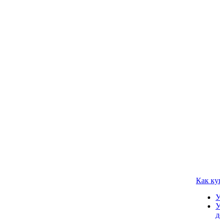
Как ку
У
У
д