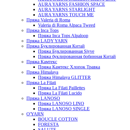
AURA YARNS FASHION SPACE
AURA YARNS STARLIGHT
AURA YARNS TOUCH ME
Пряжа Valeria di Roma
Valeria di Roma Alpaca Tweed
Пряжа Inca Tops
Пряжа Inca Tops Alpaloop
Пряжа LADY YARN
Пряжа Буклированная Китай
Пряжа Буклированная Siyve
Пряжа буклированная бобинная Китай
Пряжа Камтекс
Пряжа Камтекс Хлопок Травка
Пряжа Himalaya
Пряжа Himalaya GLITTER
Пряжа La Filati
Пряжа La Filati Paillettes
Пряжа La Filati Lucido
Пряжа LANOSO
Пряжа LANOSO LINO
Пряжа LANOSO SINGLE
O'YARN
BOUCLE COTTON
FORESTA
SALUTE