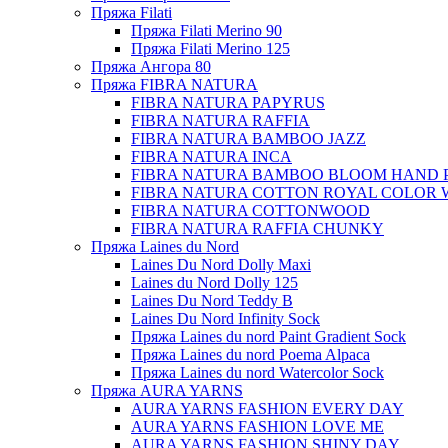
Пряжа Filati
Пряжа Filati Merino 90
Пряжа Filati Merino 125
Пряжа Ангора 80
Пряжа FIBRA NATURA
FIBRA NATURA PAPYRUS
FIBRA NATURA RAFFIA
FIBRA NATURA BAMBOO JAZZ
FIBRA NATURA INCA
FIBRA NATURA BAMBOO BLOOM HAND 
FIBRA NATURA COTTON ROYAL COLOR 
FIBRA NATURA COTTONWOOD
FIBRA NATURA RAFFIA CHUNKY
Пряжа Laines du Nord
Laines Du Nord Dolly Maxi
Laines du Nord Dolly 125
Laines Du Nord Teddy B
Laines Du Nord Infinity Sock
Пряжа Laines du nord Paint Gradient Sock
Пряжа Laines du nord Poema Alpaca
Пряжа Laines du nord Watercolor Sock
Пряжа AURA YARNS
AURA YARNS FASHION EVERY DAY
AURA YARNS FASHION LOVE ME
AURA YARNS FASHION SHINY DAY