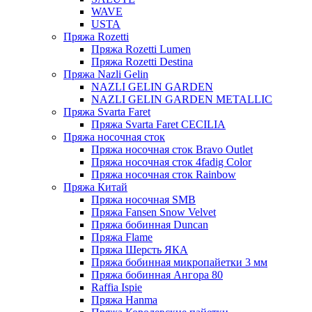
WAVE
USTA
Пряжа Rozetti
Пряжа Rozetti Lumen
Пряжа Rozetti Destina
Пряжа Nazli Gelin
NAZLI GELIN GARDEN
NAZLI GELIN GARDEN METALLIC
Пряжа Svarta Faret
Пряжа Svarta Faret CECILIA
Пряжа носочная сток
Пряжа носочная сток Bravo Outlet
Пряжа носочная сток 4fadig Color
Пряжа носочная сток Rainbow
Пряжа Китай
Пряжа носочная SMB
Пряжа Fansen Snow Velvet
Пряжа бобинная Duncan
Пряжа Flame
Пряжа Шерсть ЯКА
Пряжа бобинная микропайетки 3 мм
Пряжа бобинная Ангора 80
Raffia Ispie
Пряжа Hanma