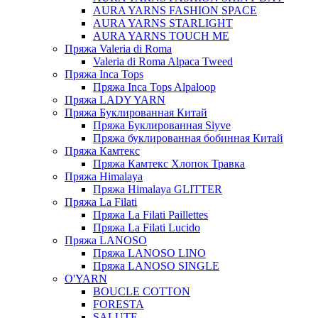
AURA YARNS FASHION SPACE
AURA YARNS STARLIGHT
AURA YARNS TOUCH ME
Пряжа Valeria di Roma
Valeria di Roma Alpaca Tweed
Пряжа Inca Tops
Пряжа Inca Tops Alpaloop
Пряжа LADY YARN
Пряжа Буклированная Китай
Пряжа Буклированная Siyve
Пряжа буклированная бобинная Китай
Пряжа Камтекс
Пряжа Камтекс Хлопок Травка
Пряжа Himalaya
Пряжа Himalaya GLITTER
Пряжа La Filati
Пряжа La Filati Paillettes
Пряжа La Filati Lucido
Пряжа LANOSO
Пряжа LANOSO LINO
Пряжа LANOSO SINGLE
O'YARN
BOUCLE COTTON
FORESTA
SALUTE