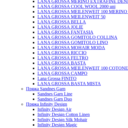
LANA GROSSA MERINO EXTRAFINE DEN
LANA GROSSA COOL WOOL 2000 uni
LANA GROSSA MEILENWEIT 100 MERINO
LANA GROSSA MEILENWEIT 50
LANA GROSSA BELLA
LANA GROSSA JOLIE
LANA GROSSA FANTASIA
LANA GROSSA GOMITOLO COLLINA
LANA GROSSA GOMITOLO LINO
LANA GROSSA MOHAIR MODA
LANA GROSSA RICCIO
LANA GROSSA FELTRO
LANA GROSSA BASTA
LANA GROSSA MEILENWEIT 100 COTON
LANA GROSSA CAMPO
Lana Grossa FINITO
LANA GROSSA BASTA MISTA
Пряжа Sandnes Garn
Sandnes Garn Line
Sandnes Garn Duo
Пряжа Infinity Design
Infinity Design Air
Infinity Design Cotton Linen
Infinity Design Silk Mohair
Infinity Design Magic