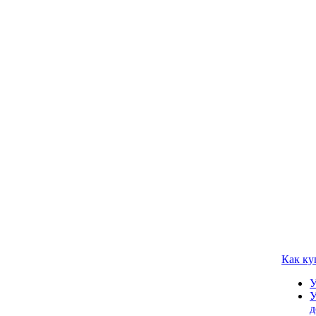
Как ку
У
У
д