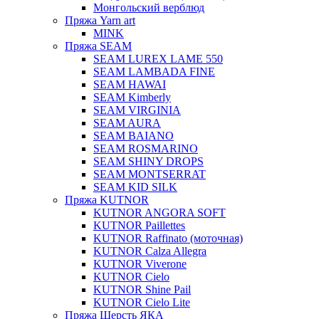
Монгольский верблюд
Пряжа Yarn art
MINK
Пряжа SEAM
SEAM LUREX LAME 550
SEAM LAMBADA FINE
SEAM HAWAI
SEAM Kimberly
SEAM VIRGINIA
SEAM AURA
SEAM BAIANO
SEAM ROSMARINO
SEAM SHINY DROPS
SEAM MONTSERRAT
SEAM KID SILK
Пряжа KUTNOR
KUTNOR ANGORA SOFT
KUTNOR Paillettes
KUTNOR Raffinato (моточная)
KUTNOR Calza Allegra
KUTNOR Viverone
KUTNOR Cielo
KUTNOR Shine Pail
KUTNOR Cielo Lite
Пряжа Шерсть ЯКА