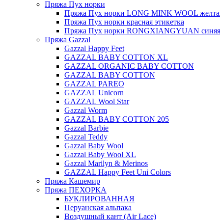
Пряжа Пух норки
Пряжа Пух норки LONG MINK WOOL желтая
Пряжа Пух норки красная этикетка
Пряжа Пух норки RONGXIANGYUAN синяя 
Пряжа Gazzal
Gazzal Happy Feet
GAZZAL BABY COTTON XL
GAZZAL ORGANIC BABY COTTON
GAZZAL BABY COTTON
GAZZAL PAREO
GAZZAL Unicorn
GAZZAL Wool Star
Gazzal Worm
GAZZAL BABY COTTON 205
Gazzal Barbie
Gazzal Teddy
Gazzal Baby Wool
Gazzal Baby Wool XL
Gazzal Marilyn & Merinos
GAZZAL Happy Feet Uni Colors
Пряжа Кашемир
Пряжа ПЕХОРКА
БУКЛИРОВАННАЯ
Перуанская альпака
Воздушный кант (Air Lace)